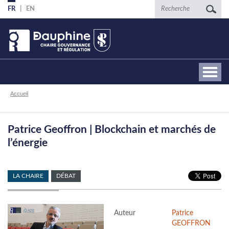
Aller
Recherche
FR
EN
au
contenu
principal
Fil
Accueil
d'Ariane
Patrice Geoffron | Blockchain et marchés de
l’énergie
LA CHAIRE
DÉBAT
Auteur
Patrice
GEOFFRON