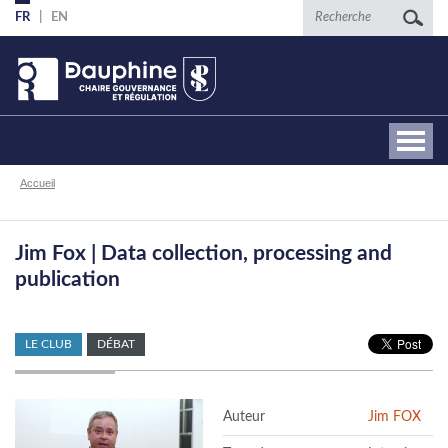
Aller
Recherche
FR
EN
au
contenu
principal
Fil
Accueil
d'Ariane
Jim Fox | Data collection, processing and
publication
LE CLUB
DÉBAT
Auteur
Jim FOX