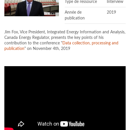
Type de ressource
Interview
Année de
2019
publication
Jim Fox, Vice President, Integrated Energy Information and Analysis,
Canada Energy Regulator, presents the key points of his
contribution to the conference "
Data collection, processing and
publication
" on November 4th, 2019