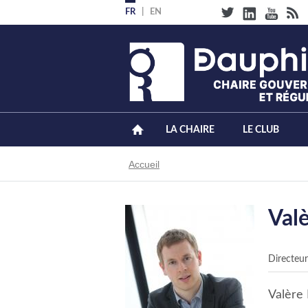
Aller
FR
EN
au
contenu
principal
LA CHAIRE
LE CLUB
Fil
Accueil
d'Ariane
Val
Directeur
Valère 