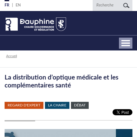
Aller
Recherche
FR
EN
au
contenu
principal
Fil
Accueil
d'Ariane
La distribution d’optique médicale et les
complémentaires santé
REGARD D'EXPERT
LA CHAIRE
DÉBAT