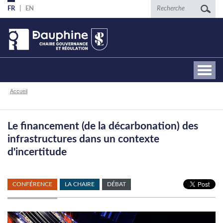
Aller
Recherche
FR
EN
au
contenu
principal
Fil
Accueil
d'Ariane
Le financement (de la décarbonation) des
infrastructures dans un contexte
d'incertitude
CONFÉRENCE
LA CHAIRE
DÉBAT