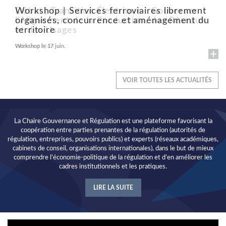
Workshop | Services ferroviaires librement
Débat | Transition Électrique : Gouverner
organisés, concurrence et aménagement du
l’Alignement de la Production, des Réseaux
territoire
et des Usages
Workshop le 17 juin.
Débat le 18 juin
VOIR TOUTES LES ACTUALITÉS
La Chaire Gouvernance et Régulation est une plateforme favorisant la
coopération entre parties prenantes de la régulation (autorités de
régulation, entreprises, pouvoirs publics) et experts (réseaux académiques,
cabinets de conseil, organisations internationales), dans le but de mieux
comprendre l’économie-politique de la régulation et d’en améliorer les
cadres institutionnels et les pratiques.
LIRE LA SUITE