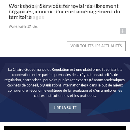
Workshop | Services ferroviaires librement
Débat | Transition Électrique : Gouverner
organisés, concurrence et aménagement du
l’Alignement de la Production, des Réseaux
territoire
et des Usages
Workshop le 17 juin.
Débat le 18 juin
VOIR TOUTES LES ACTUALITÉS
La Chaire Gouvernance et Régulation est une plateforme favorisant la
coopération entre parties prenantes de la régulation (autorités de
régulation, entreprises, pouvoirs publics) et experts (réseaux académiques,
cabinets de conseil, organisations internationales), dans le but de mieux
comprendre l’économie-politique de la régulation et d’en améliorer les
cadres institutionnels et les pratiques.
LIRE LA SUITE