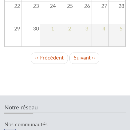
22
23
24
25
26
27
28
29
30
1
2
3
4
5
PAGINATION
‹‹
Précédent
Suivant
››
Notre réseau
Nos communautés