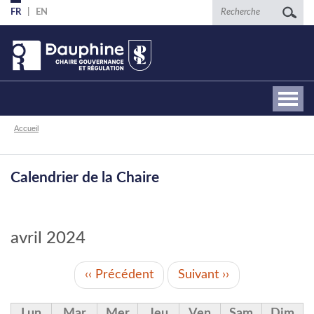
Aller
Recherche
FR
EN
au
contenu
principal
Fil
Accueil
d'Ariane
Calendrier de la Chaire
avril 2024
PAGINATION
‹‹
Précédent
Suivant
››
Lun
Mar
Mer
Jeu
Ven
Sam
Dim