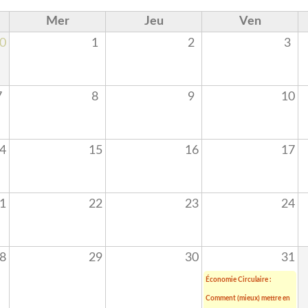
Mer
Jeu
Ven
0
1
2
3
7
8
9
10
4
15
16
17
1
22
23
24
8
29
30
31
Économie Circulaire :
Comment (mieux) mettre en