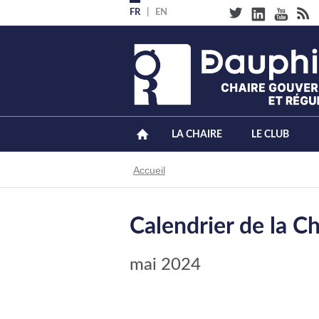
Aller
FR
EN
au
contenu
principal
LA CHAIRE
LE CLUB
Fil
Accueil
d'Ariane
Calendrier de la Ch
mai 2024
PAGINATION