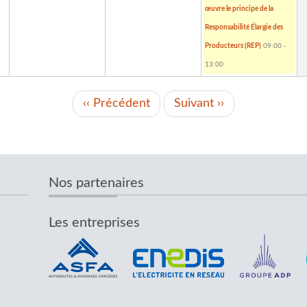
œuvre le principe de la
Responsabilité Élargie des
Producteurs (REP)
09:00
-
13:00
‹‹
Précédent
Suivant
››
Nos partenaires
Les entreprises