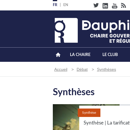
Aller
FR
EN
au
contenu
principal
LA CHAIRE
LE CLUB
Fil
Accueil
Débat
Synthèses
d'Ariane
Synthèses
Synthèse
Synthèse | La tarifica