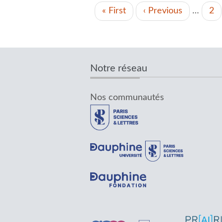
PAGINATION
Première
« First
Page
‹ Previous
…
Pa
2
page
précédente
Notre réseau
Nos communautés