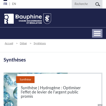
Aller
Recherche
FR
EN
au
contenu
principal
Fil
Accueil
Débat
Synthèses
d'Ariane
Synthèses
Synthèse
Synthèse | Hydrogène : Optimiser
l’effet de levier de l’argent public
promis