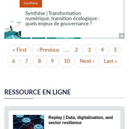
Synthèse
Synthèse | Transformation
numérique, transition écologique :
quels enjeux de gouvernance ?
PAGINATION
Première
« First
Page
‹ Previous
…
Page
2
Page
3
Page
4
Page
5
page
précédente
Page
6
Page
7
Page
8
Page
9
Page
10
Page
Next ›
Dernière
Last »
actuelle
suivante
page
RESSOURCE EN LIGNE
Replay | Data, digitalisation, and
sector resilience