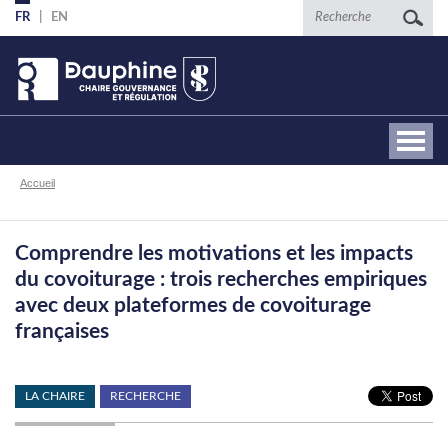
Aller
Recherche
FR
EN
au
contenu
principal
Fil
Accueil
d'Ariane
Comprendre les motivations et les impacts
du covoiturage : trois recherches empiriques
avec deux plateformes de covoiturage
françaises
LA CHAIRE
RECHERCHE