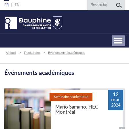
Aller
Recherche
FR
EN
au
contenu
principal
Fil
Accueil
Recherche
Événements académiques
d'Ariane
Événements académiques
12
Séminaire académique
mar
2024
Mario Samano, HEC
Montréal