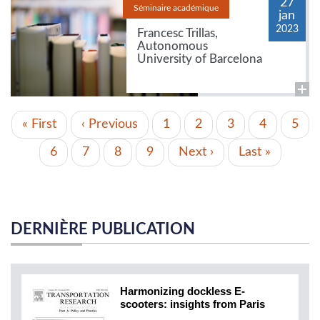
27
Séminaire académique
jan
2023
Francesc Trillas,
Autonomous
University of Barcelona
PAGINATION
Première
« First
Page
‹ Previous
Page
1
Page
2
Page
3
Page
4
Page
5
page
précédente
actuelle
Page
6
Page
7
Page
8
Page
9
Page
Next ›
Dernière
Last »
suivante
page
DERNIÈRE PUBLICATION
Harmonizing dockless E-
scooters: insights from Paris