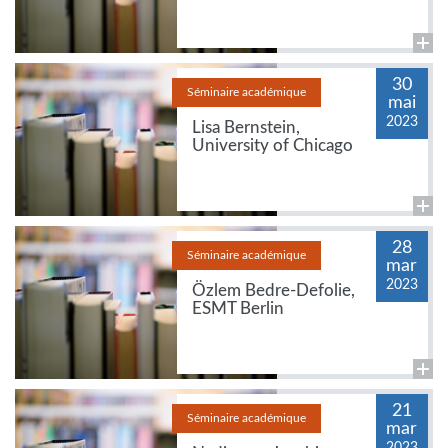
30
Séminaire académique
mai
2023
Lisa Bernstein,
University of Chicago
28
Séminaire académique
mar
2023
Özlem Bedre-Defolie,
ESMT Berlin
21
Séminaire académique
mar
2023