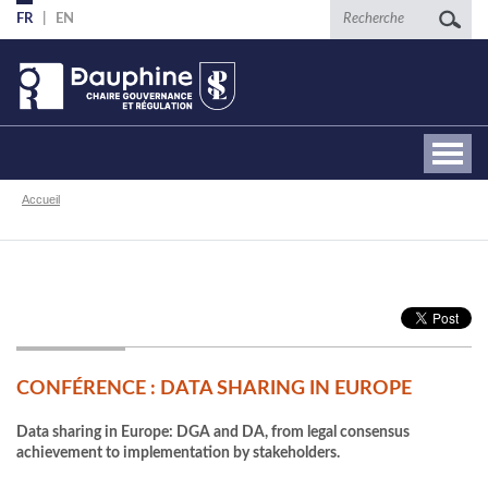
Aller
Recherche
FR
EN
au
contenu
principal
Fil
Accueil
d'Ariane
CONFÉRENCE : DATA SHARING IN EUROPE
Data sharing in Europe: DGA and DA, from legal consensus
achievement to implementation by stakeholders.