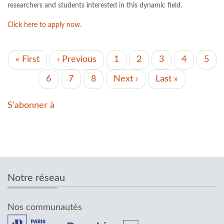
researchers and students interested in this dynamic field.
Click here to apply now.
PAGINATION
Première
« First
Page
‹ Previous
Page
1
Page
2
Page
3
Page
4
Page
5
page
précédente
Page
6
Page
7
Page
8
Page
Next ›
Dernière
Last »
actuelle
suivante
page
S'abonner à
Notre réseau
Nos communautés