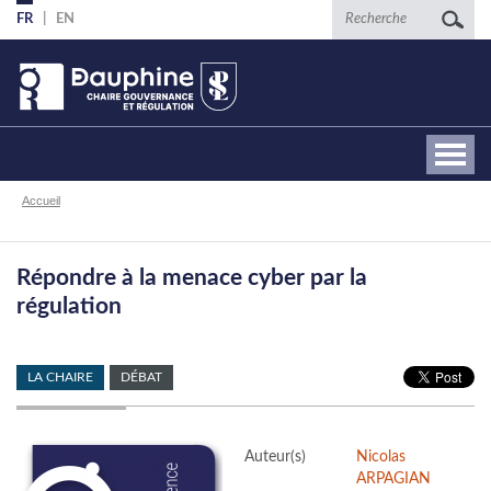
Aller
Recherche
FR
EN
au
contenu
principal
Fil
Accueil
d'Ariane
Répondre à la menace cyber par la
régulation
LA CHAIRE
DÉBAT
Auteur(s)
Nicolas
ARPAGIAN