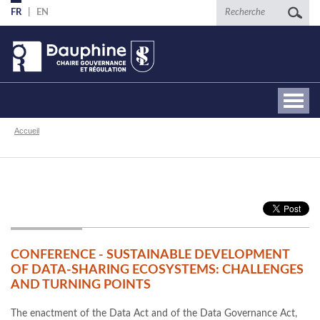
Aller
Recherche
FR
EN
au
contenu
principal
Fil
Accueil
d'Ariane
CONFERENCE - SUSTAINABLE DEVELOPMENT
OF DATA-SHARING ECOSYSTEMS: CHALLENGES
AND TURNING POINTS
The enactment of the Data Act and of the Data Governance Act,