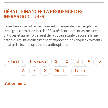
DÉBAT - FINANCER LA RÉSILIENCE DES
INFRASTRUCTURES
La résilience des infrastructures est un enjeu de premier plan, en
témoigne le projet de loi relatif à la résilience des infrastructures
critiques et au renforcement de la cybersécurité déposé à la mi-
octobre. Les infrastructures sont exposées à des risques croissants
– naturels, technologiques ou anthropiques.
PAGINATION
Première
« First
Page
‹ Previous
Page
1
Page
2
Page
3
Page
4
Page
5
page
précédente
actuelle
Page
6
Page
7
Page
8
Page
Next ›
Dernière
Last »
suivante
page
S'abonner à