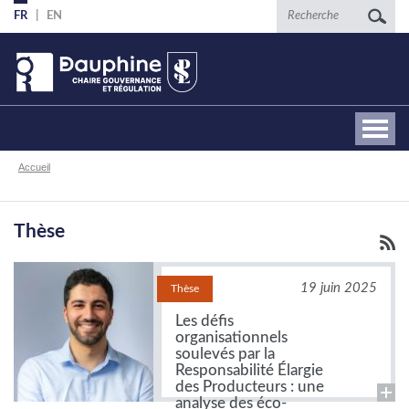
Aller
Recherche
FR
EN
au
contenu
principal
Fil
Accueil
d'Ariane
Thèse
19 juin 2025
Thèse
Les défis
organisationnels
soulevés par la
Responsabilité Élargie
des Producteurs : une
analyse des éco-