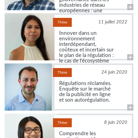
industries de réseau
européennes : une
approche par
traitement automatique
11 juillet 2022
Thèse
des langues
Innover dans un
environnement
interdépendant,
coûteux et incertain sur
le plan de la régulation :
le cas de l’écosystème
de la mobilité
24 juin 2020
Thèse
Régulations réclamées.
Enquête sur le marché
de la publicité en ligne
et son autorégulation.
8 juin 2020
Thèse
Comprendre les